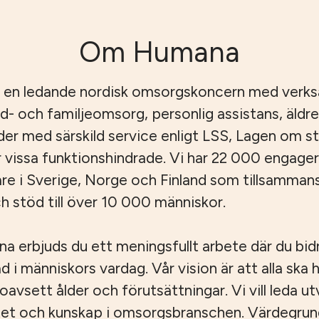
Om Humana
 en ledande nordisk omsorgskoncern med verk
id- och familjeomsorg, personlig assistans, äld
er med särskild service enligt LSS, Lagen om s
r vissa funktionshindrade. Vi har 22 000 engage
e i Sverige, Norge och Finland som tillsamman
 stöd till över 10 000 människor.
 erbjuds du ett meningsfullt arbete där du bidrar
ad i människors vardag. Vår vision är att alla ska ha
, oavsett ålder och förutsättningar. Vi vill leda u
tet och kunskap i omsorgsbranschen. Värdegru