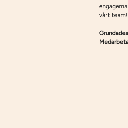
engagemang,
vårt team!
Grundade
Medarbet