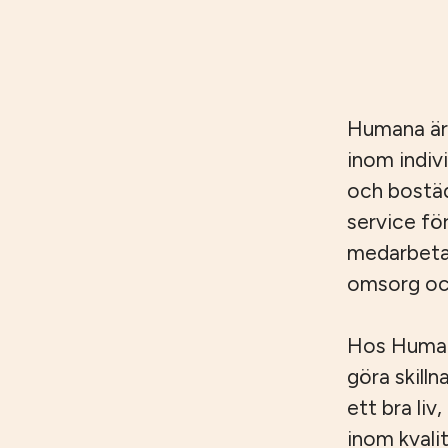
Humana är
inom indiv
och bostäd
service fö
medarbetar
omsorg och
Hos Humana
göra skilln
ett bra liv
inom kvali