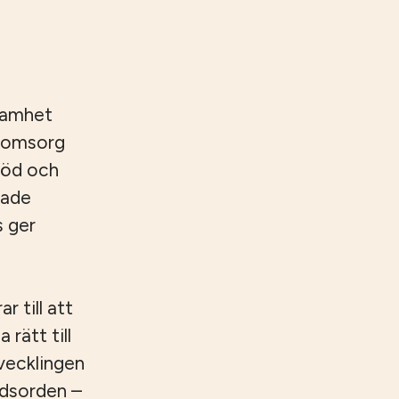
samhet
reomsorg
töd och
rade
s ger
 till att
 rätt till
tvecklingen
ndsorden –