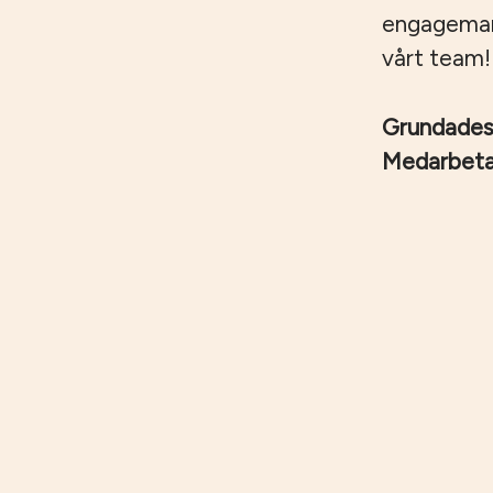
engagemang,
vårt team!
Grundade
Medarbet