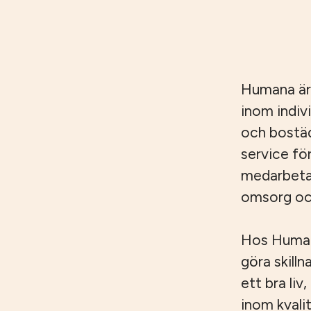
Humana är
inom indiv
och bostäd
service fö
medarbetar
omsorg och
Hos Humana
göra skilln
ett bra liv
inom kvali