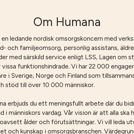
Om Humana
 en ledande nordisk omsorgskoncern med verk
id- och familjeomsorg, personlig assistans, äld
er med särskild service enligt LSS, Lagen om s
r vissa funktionshindrade. Vi har 22 000 engage
e i Sverige, Norge och Finland som tillsamman
 stöd till över 10 000 människor.
 erbjuds du ett meningsfullt arbete där du bidrar
ad i människors vardag. Vår vision är att alla ska ha
, oavsett ålder och förutsättningar. Vi vill leda u
tet och kunskap i omsorgsbranschen. Värdegru