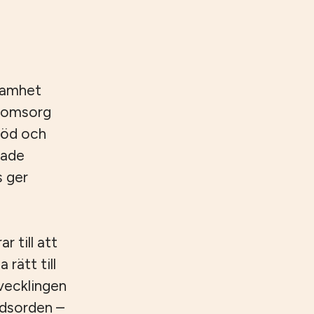
samhet
reomsorg
töd och
rade
s ger
 till att
 rätt till
tvecklingen
ndsorden –