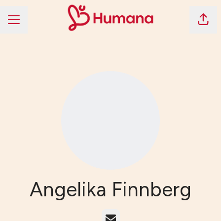
Dela 
KARRIÄRMENY
Angelika Finnberg
E-post