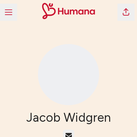
Dela 
KARRIÄRMENY
Jacob Widgren
E-post