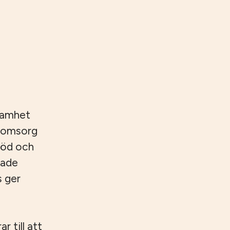
samhet
reomsorg
töd och
rade
s ger
 till att