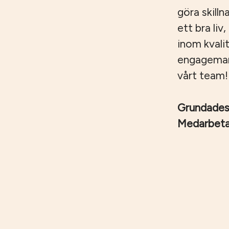
göra skilln
ett bra liv
inom kvali
engagemang,
vårt team!
Grundade
Medarbet