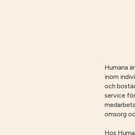
Humana är
inom indiv
och bostäd
service fö
medarbetar
omsorg och
Hos Humana