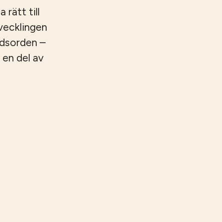
 rätt till
tvecklingen
ndsorden –
 en del av