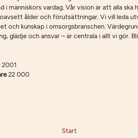
ad i människors vardag. Vår vision är att alla ska ha
, oavsett ålder och förutsättningar. Vi vill leda u
tet och kunskap i omsorgsbranschen. Värdegru
 glädje och ansvar – är centrala i allt vi gör. Bli
s
2001
are
22 000
Start