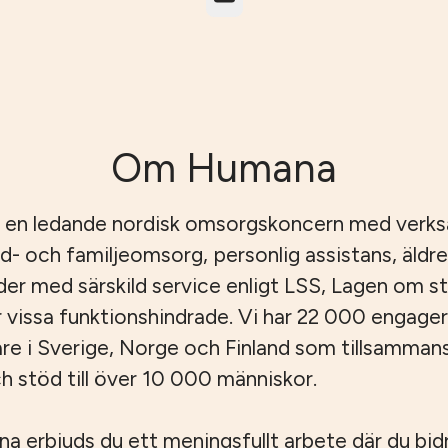
Om Humana
 en ledande nordisk omsorgskoncern med verk
id- och familjeomsorg, personlig assistans, äld
er med särskild service enligt LSS, Lagen om s
r vissa funktionshindrade. Vi har 22 000 engage
e i Sverige, Norge och Finland som tillsamman
 stöd till över 10 000 människor.
 erbjuds du ett meningsfullt arbete där du bidrar