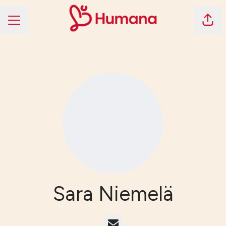
Dela 
KARRIÄRMENY
Sara Niemelä
E-post