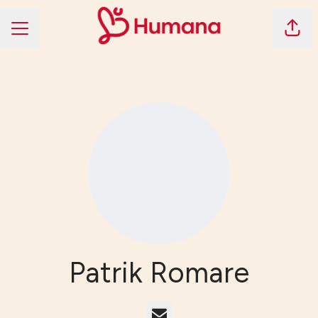
Dela 
KARRIÄRMENY
Patrik Romare
E-post