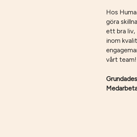
Hos Humana
göra skilln
ett bra liv
inom kvali
engagemang,
vårt team!
Grundade
Medarbet