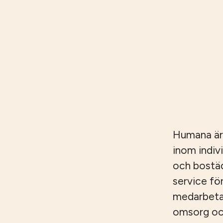
Humana är
inom indiv
och bostäd
service fö
medarbetar
omsorg och