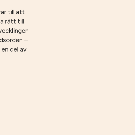
 till att
 rätt till
tvecklingen
ndsorden –
 en del av