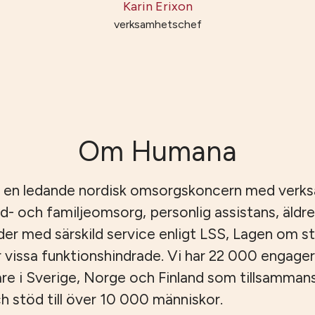
Karin Erixon
verksamhetschef
Om Humana
 en ledande nordisk omsorgskoncern med verk
id- och familjeomsorg, personlig assistans, äld
er med särskild service enligt LSS, Lagen om s
r vissa funktionshindrade. Vi har 22 000 engage
e i Sverige, Norge och Finland som tillsamman
 stöd till över 10 000 människor.