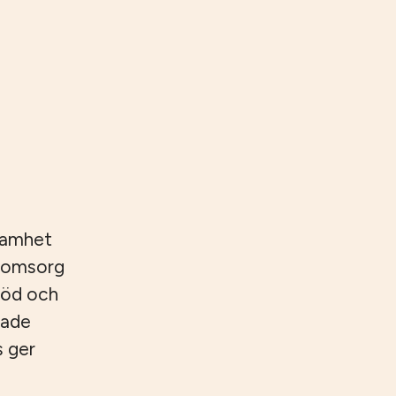
samhet
reomsorg
töd och
rade
s ger