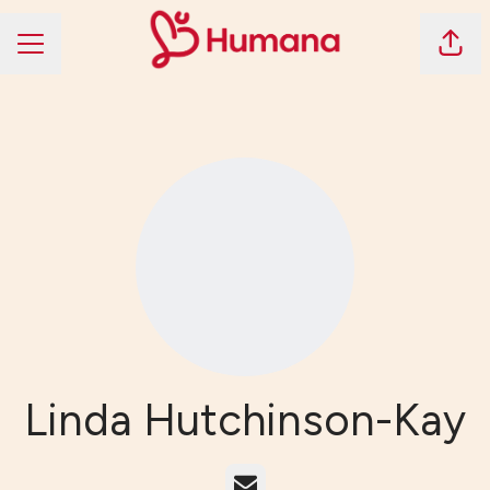
Dela 
KARRIÄRMENY
Linda Hutchinson-Kay
E-post