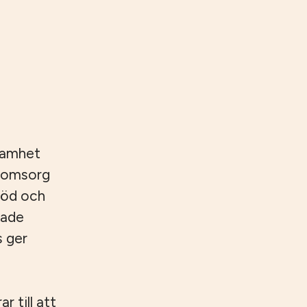
samhet
reomsorg
töd och
rade
s ger
 till att