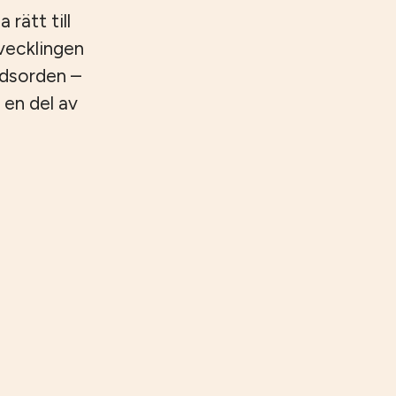
 rätt till
tvecklingen
ndsorden –
 en del av