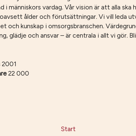
ad i människors vardag. Vår vision är att alla ska ha
, oavsett ålder och förutsättningar. Vi vill leda u
tet och kunskap i omsorgsbranschen. Värdegru
 glädje och ansvar – är centrala i allt vi gör. Bli
s
2001
are
22 000
Start