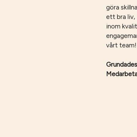
göra skilln
ett bra liv
inom kvali
engagemang,
vårt team!
Grundade
Medarbet