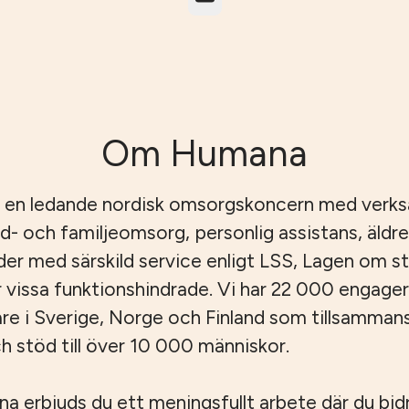
Om Humana
 en ledande nordisk omsorgskoncern med verk
id- och familjeomsorg, personlig assistans, äld
er med särskild service enligt LSS, Lagen om s
r vissa funktionshindrade. Vi har 22 000 engage
e i Sverige, Norge och Finland som tillsamman
 stöd till över 10 000 människor.
 erbjuds du ett meningsfullt arbete där du bidrar