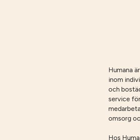
Humana är
inom indiv
och bostäd
service fö
medarbetar
omsorg och
Hos Humana