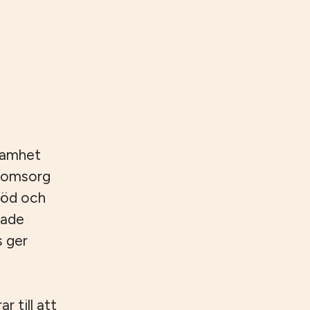
samhet
reomsorg
töd och
rade
s ger
 till att