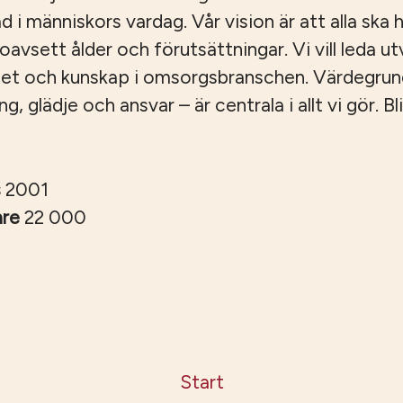
ad i människors vardag. Vår vision är att alla ska ha
, oavsett ålder och förutsättningar. Vi vill leda u
tet och kunskap i omsorgsbranschen. Värdegru
 glädje och ansvar – är centrala i allt vi gör. Bli
s
2001
are
22 000
Start