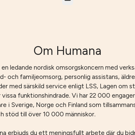
Om Humana
 en ledande nordisk omsorgskoncern med verk
id- och familjeomsorg, personlig assistans, äld
er med särskild service enligt LSS, Lagen om s
r vissa funktionshindrade. Vi har 22 000 engage
e i Sverige, Norge och Finland som tillsamman
 stöd till över 10 000 människor.
 erbjuds du ett meningsfullt arbete där du bidrar