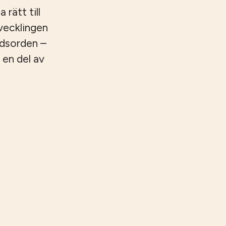
 rätt till
tvecklingen
ndsorden –
 en del av