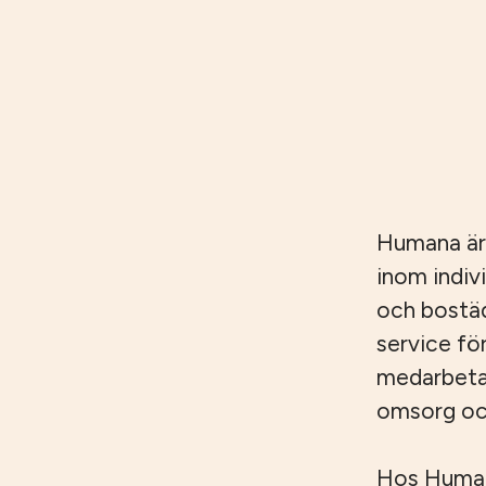
Humana är
inom indiv
och bostäd
service fö
medarbetar
omsorg och
Hos Humana