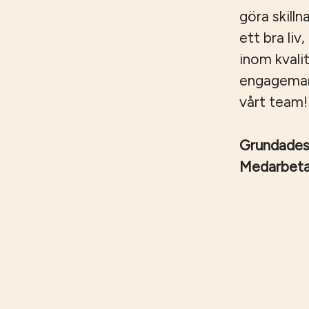
göra skilln
ett bra liv
inom kvali
engagemang,
vårt team!
Grundade
Medarbet