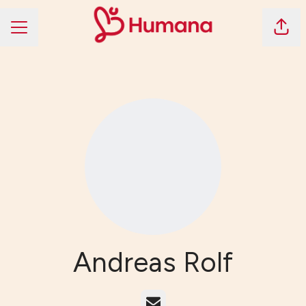
Dela 
KARRIÄRMENY
Andreas Rolf
E-post