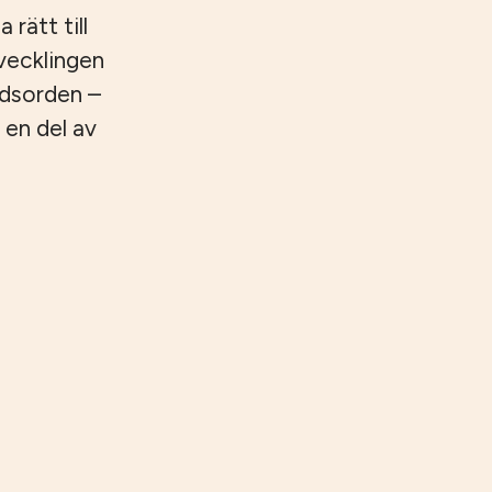
 rätt till
tvecklingen
ndsorden –
 en del av