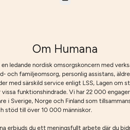
Om Humana
 en ledande nordisk omsorgskoncern med verk
id- och familjeomsorg, personlig assistans, äld
er med särskild service enligt LSS, Lagen om s
r vissa funktionshindrade. Vi har 22 000 engage
e i Sverige, Norge och Finland som tillsamman
 stöd till över 10 000 människor.
 erbjuds du ett meningsfullt arbete där du bidrar