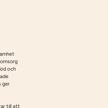
samhet
reomsorg
töd och
rade
s ger
 till att