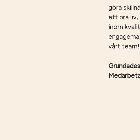
göra skilln
ett bra liv
inom kvali
engagemang,
vårt team!
Grundade
Medarbet