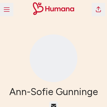
Dela 
KARRIÄRMENY
Ann-Sofie Gunninge
E-post