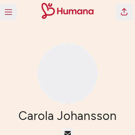
Dela 
KARRIÄRMENY
Carola Johansson
E-post