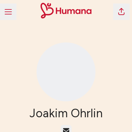
Dela 
KARRIÄRMENY
Joakim Ohrlin
E-post