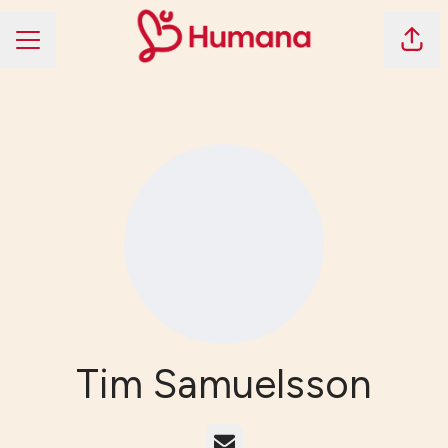
Dela 
KARRIÄRMENY
Tim Samuelsson
E-post