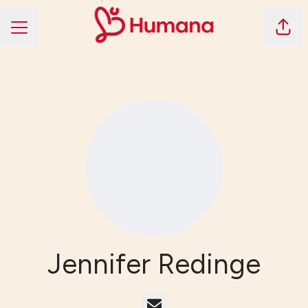
Dela 
KARRIÄRMENY
Jennifer Redinge
E-post