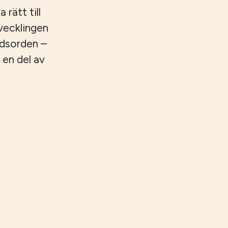
 rätt till
tvecklingen
ndsorden –
 en del av