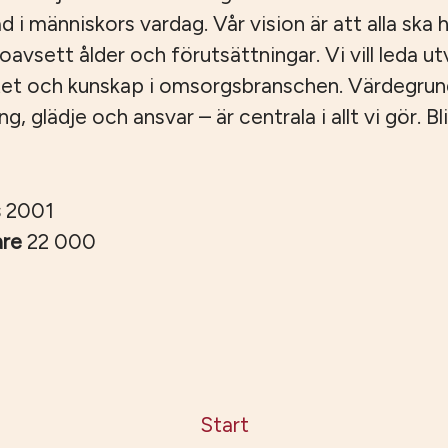
ad i människors vardag. Vår vision är att alla ska ha
, oavsett ålder och förutsättningar. Vi vill leda u
tet och kunskap i omsorgsbranschen. Värdegru
 glädje och ansvar – är centrala i allt vi gör. Bli
s
2001
are
22 000
Start