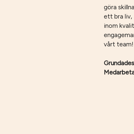
göra skilln
ett bra liv
inom kvali
engagemang,
vårt team!
Grundade
Medarbet