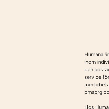
Humana är
inom indiv
och bostäd
service fö
medarbetar
omsorg och
Hos Humana