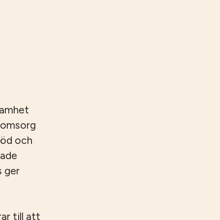
samhet
reomsorg
töd och
rade
s ger
 till att