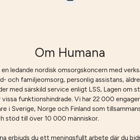
Om Humana
 en ledande nordisk omsorgskoncern med verk
id- och familjeomsorg, personlig assistans, äld
er med särskild service enligt LSS, Lagen om s
r vissa funktionshindrade. Vi har 22 000 engage
e i Sverige, Norge och Finland som tillsamman
 stöd till över 10 000 människor.
 erbjuds du ett meningsfullt arbete där du bidrar