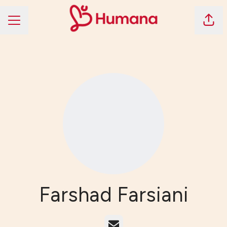
Dela 
KARRIÄRMENY
Farshad Farsiani
E-post