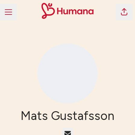
Dela 
KARRIÄRMENY
Mats Gustafsson
E-post