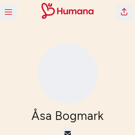
Dela 
KARRIÄRMENY
Åsa Bogmark
E-post