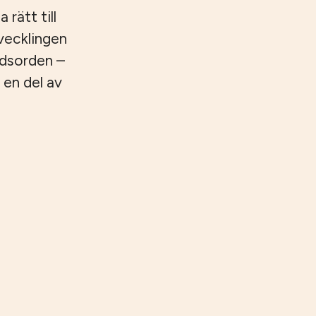
 rätt till
tvecklingen
ndsorden –
 en del av