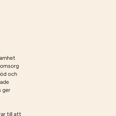
samhet
reomsorg
töd och
rade
s ger
 till att