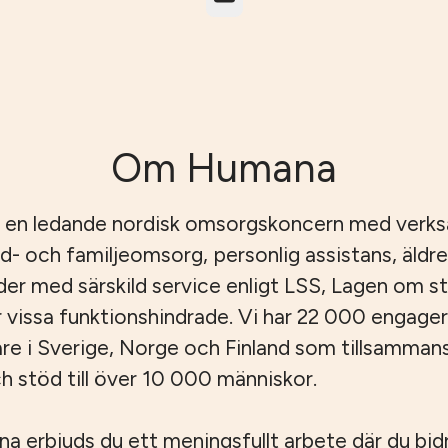
Om Humana
 en ledande nordisk omsorgskoncern med verk
id- och familjeomsorg, personlig assistans, äld
er med särskild service enligt LSS, Lagen om s
r vissa funktionshindrade. Vi har 22 000 engage
e i Sverige, Norge och Finland som tillsamman
 stöd till över 10 000 människor.
 erbjuds du ett meningsfullt arbete där du bidrar