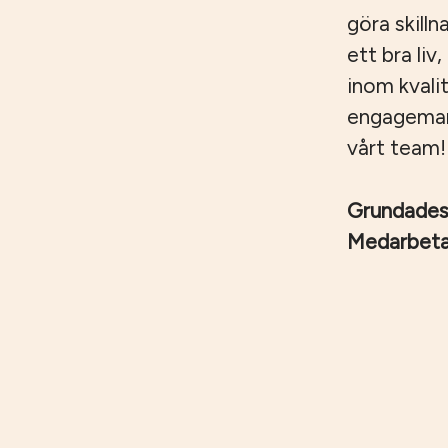
göra skilln
ett bra liv
inom kvali
engagemang,
vårt team!
Grundade
Medarbet