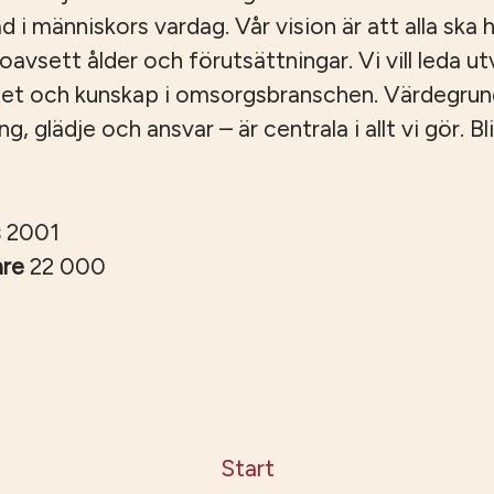
ad i människors vardag. Vår vision är att alla ska ha
, oavsett ålder och förutsättningar. Vi vill leda u
tet och kunskap i omsorgsbranschen. Värdegru
 glädje och ansvar – är centrala i allt vi gör. Bli
s
2001
are
22 000
Start