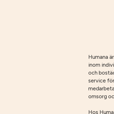
Humana är
inom indiv
och bostäd
service fö
medarbetar
omsorg och
Hos Humana