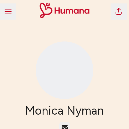
Dela 
KARRIÄRMENY
Monica Nyman
E-post