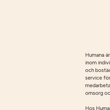
Humana är
inom indiv
och bostäd
service fö
medarbetar
omsorg och
Hos Humana