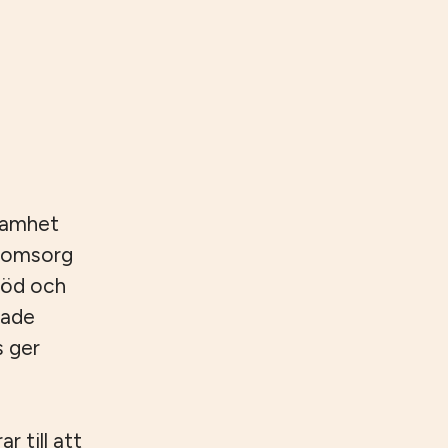
samhet
reomsorg
töd och
rade
s ger
 till att