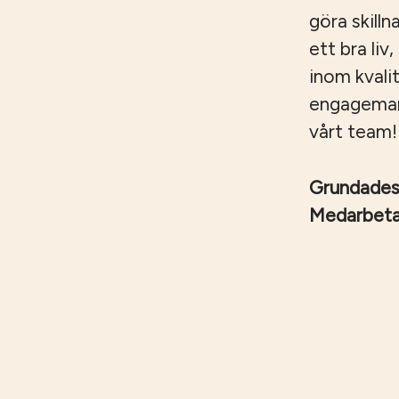
göra skilln
ett bra liv
inom kvali
engagemang,
vårt team!
Grundade
Medarbet