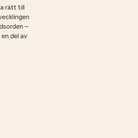
 rätt till
tvecklingen
ndsorden –
 en del av