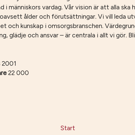
ad i människors vardag. Vår vision är att alla ska ha
, oavsett ålder och förutsättningar. Vi vill leda u
tet och kunskap i omsorgsbranschen. Värdegru
 glädje och ansvar – är centrala i allt vi gör. Bli
s
2001
are
22 000
Start