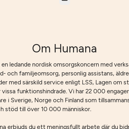
Om Humana
 en ledande nordisk omsorgskoncern med verk
id- och familjeomsorg, personlig assistans, äld
er med särskild service enligt LSS, Lagen om s
r vissa funktionshindrade. Vi har 22 000 engage
e i Sverige, Norge och Finland som tillsamman
 stöd till över 10 000 människor.
 erbjuds du ett meningsfullt arbete där du bidrar