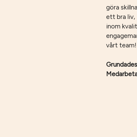
göra skilln
ett bra liv
inom kvali
engagemang,
vårt team!
Grundade
Medarbet