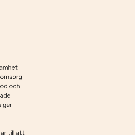
samhet
reomsorg
töd och
rade
s ger
 till att