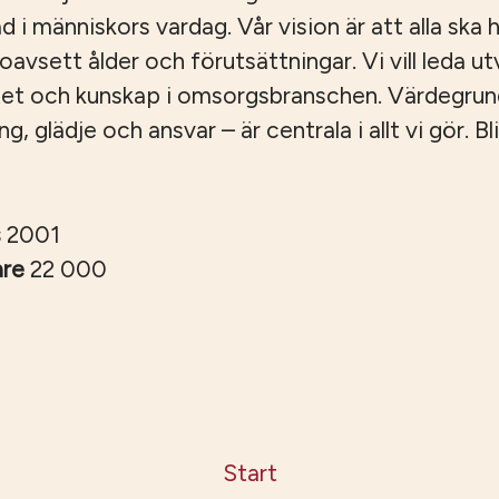
ad i människors vardag. Vår vision är att alla ska ha
, oavsett ålder och förutsättningar. Vi vill leda u
tet och kunskap i omsorgsbranschen. Värdegru
 glädje och ansvar – är centrala i allt vi gör. Bli
s
2001
are
22 000
Start