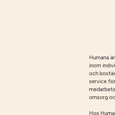
Humana är
inom indiv
och bostäd
service fö
medarbetar
omsorg och
Hos Humana