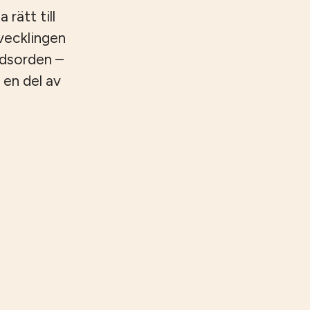
 rätt till
tvecklingen
ndsorden –
 en del av