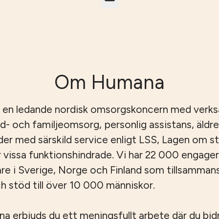
Om Humana
 en ledande nordisk omsorgskoncern med verk
id- och familjeomsorg, personlig assistans, äld
er med särskild service enligt LSS, Lagen om s
r vissa funktionshindrade. Vi har 22 000 engage
e i Sverige, Norge och Finland som tillsamman
 stöd till över 10 000 människor.
 erbjuds du ett meningsfullt arbete där du bidrar