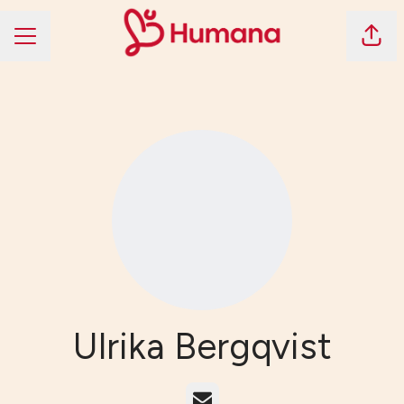
Dela 
KARRIÄRMENY
Ulrika Bergqvist
E-post