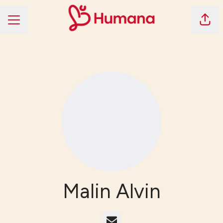
Dela 
KARRIÄRMENY
Malin Alvin
E-post