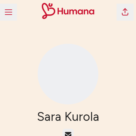
Dela 
KARRIÄRMENY
Sara Kurola
E-post