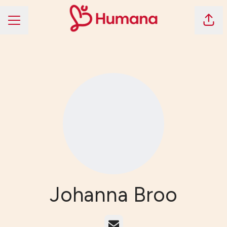
Dela 
KARRIÄRMENY
Johanna Broo
E-post