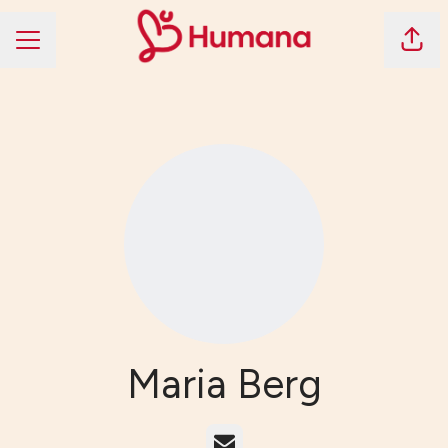
Dela 
KARRIÄRMENY
Maria Berg
E-post