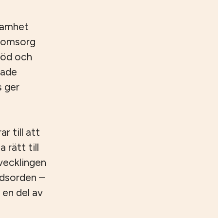
samhet
reomsorg
töd och
rade
s ger
 till att
 rätt till
tvecklingen
ndsorden –
 en del av