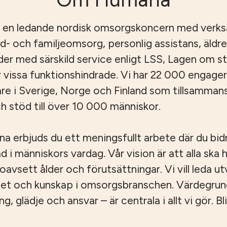
 en ledande nordisk omsorgskoncern med verk
id- och familjeomsorg, personlig assistans, äld
er med särskild service enligt LSS, Lagen om s
r vissa funktionshindrade. Vi har 22 000 engage
e i Sverige, Norge och Finland som tillsamman
 stöd till över 10 000 människor.
 erbjuds du ett meningsfullt arbete där du bidrar
ad i människors vardag. Vår vision är att alla ska ha
, oavsett ålder och förutsättningar. Vi vill leda u
tet och kunskap i omsorgsbranschen. Värdegru
 glädje och ansvar – är centrala i allt vi gör. Bli