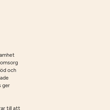
samhet
reomsorg
töd och
rade
s ger
 till att