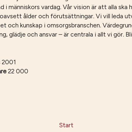
ad i människors vardag. Vår vision är att alla ska ha
, oavsett ålder och förutsättningar. Vi vill leda u
tet och kunskap i omsorgsbranschen. Värdegru
 glädje och ansvar – är centrala i allt vi gör. Bli
s
2001
are
22 000
Start