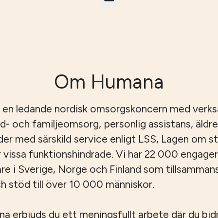
Om Humana
 en ledande nordisk omsorgskoncern med verk
id- och familjeomsorg, personlig assistans, äld
er med särskild service enligt LSS, Lagen om s
r vissa funktionshindrade. Vi har 22 000 engage
e i Sverige, Norge och Finland som tillsamman
 stöd till över 10 000 människor.
 erbjuds du ett meningsfullt arbete där du bidrar