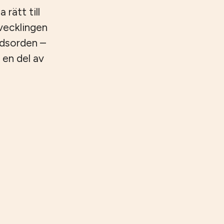
 rätt till
tvecklingen
ndsorden –
 en del av