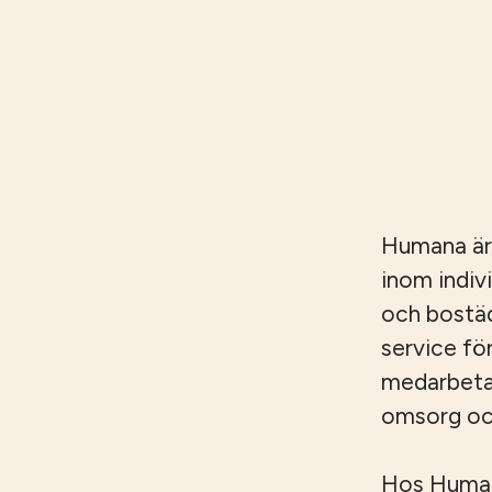
Humana är
inom indiv
och bostäd
service fö
medarbetar
omsorg och
Hos Humana