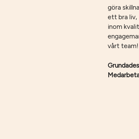
göra skilln
ett bra liv
inom kvali
engagemang,
vårt team!
Grundade
Medarbet