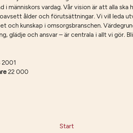
ad i människors vardag. Vår vision är att alla ska ha
, oavsett ålder och förutsättningar. Vi vill leda u
tet och kunskap i omsorgsbranschen. Värdegru
 glädje och ansvar – är centrala i allt vi gör. Bli
s
2001
are
22 000
Start