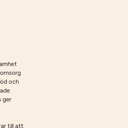
samhet
reomsorg
töd och
rade
s ger
 till att