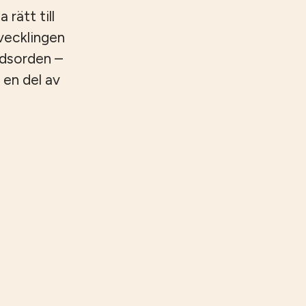
 rätt till
tvecklingen
ndsorden –
 en del av