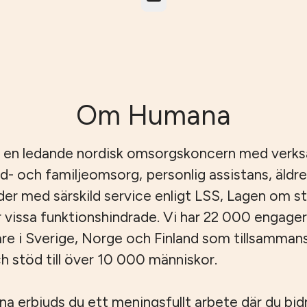
Om Humana
 en ledande nordisk omsorgskoncern med verk
id- och familjeomsorg, personlig assistans, äld
er med särskild service enligt LSS, Lagen om s
r vissa funktionshindrade. Vi har 22 000 engage
e i Sverige, Norge och Finland som tillsamman
 stöd till över 10 000 människor.
 erbjuds du ett meningsfullt arbete där du bidrar