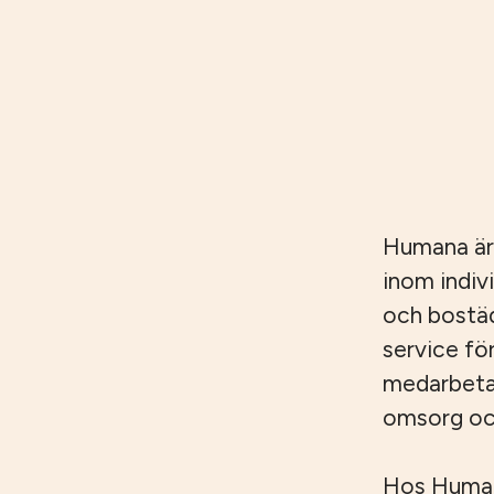
Humana är
inom indiv
och bostäd
service fö
medarbetar
omsorg och
Hos Humana