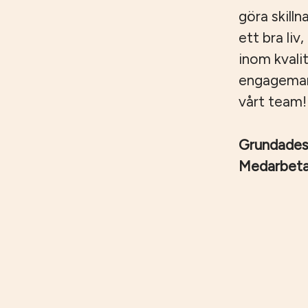
göra skilln
ett bra liv
inom kvali
engagemang,
vårt team!
Grundade
Medarbet