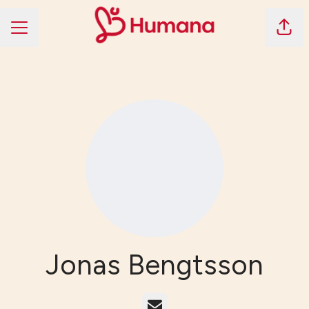
Dela 
KARRIÄRMENY
Jonas Bengtsson
E-post