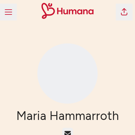
Dela 
KARRIÄRMENY
Maria Hammarroth
E-post