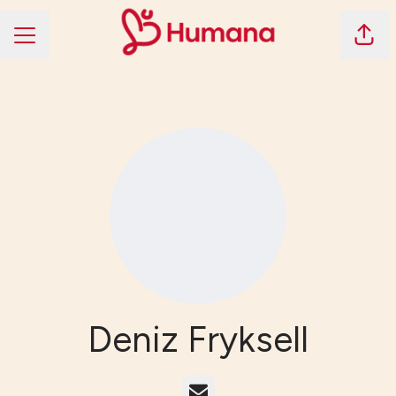
Dela 
KARRIÄRMENY
Deniz Fryksell
E-post