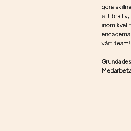
göra skilln
ett bra liv
inom kvali
engagemang,
vårt team!
Grundade
Medarbet