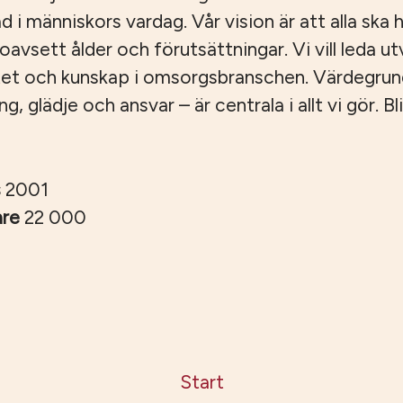
ad i människors vardag. Vår vision är att alla ska ha
, oavsett ålder och förutsättningar. Vi vill leda u
tet och kunskap i omsorgsbranschen. Värdegru
 glädje och ansvar – är centrala i allt vi gör. Bli
s
2001
are
22 000
Start