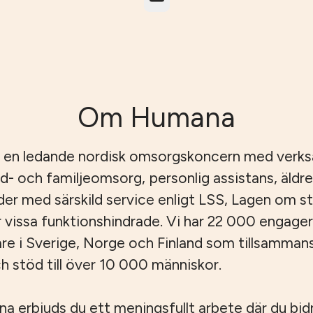
Om Humana
 en ledande nordisk omsorgskoncern med verk
id- och familjeomsorg, personlig assistans, äld
er med särskild service enligt LSS, Lagen om s
r vissa funktionshindrade. Vi har 22 000 engage
e i Sverige, Norge och Finland som tillsamman
 stöd till över 10 000 människor.
 erbjuds du ett meningsfullt arbete där du bidrar