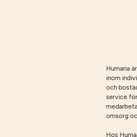
Humana är
inom indiv
och bostäd
service fö
medarbetar
omsorg och
Hos Humana