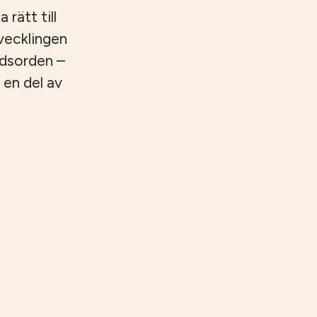
 rätt till
tvecklingen
ndsorden –
 en del av