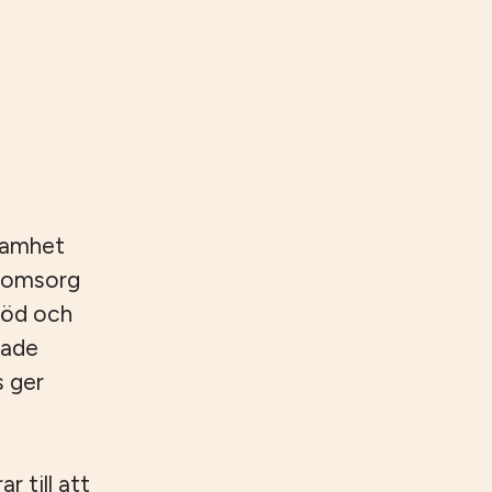
samhet
reomsorg
töd och
rade
s ger
 till att