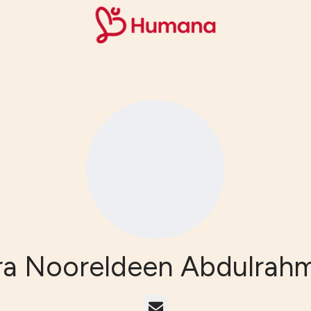
ra Nooreldeen Abdulrah
E-post