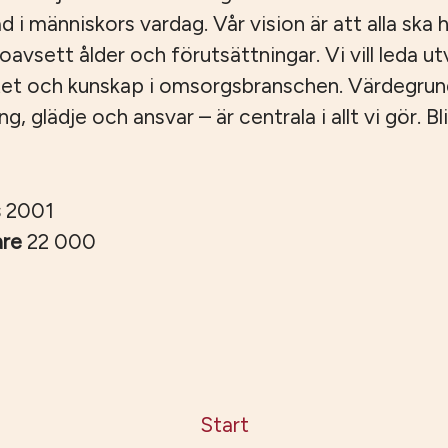
ad i människors vardag. Vår vision är att alla ska ha
, oavsett ålder och förutsättningar. Vi vill leda u
tet och kunskap i omsorgsbranschen. Värdegru
 glädje och ansvar – är centrala i allt vi gör. Bli
s
2001
are
22 000
Start