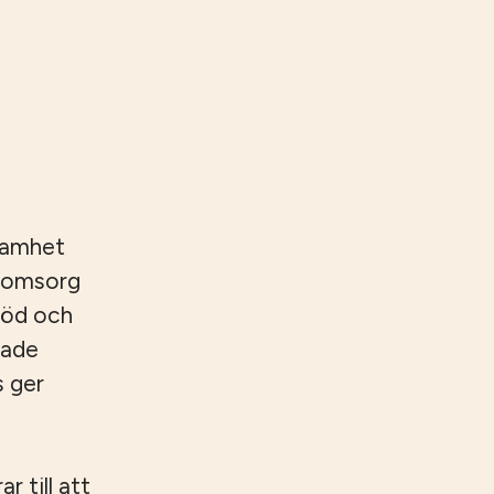
samhet
reomsorg
töd och
rade
s ger
 till att