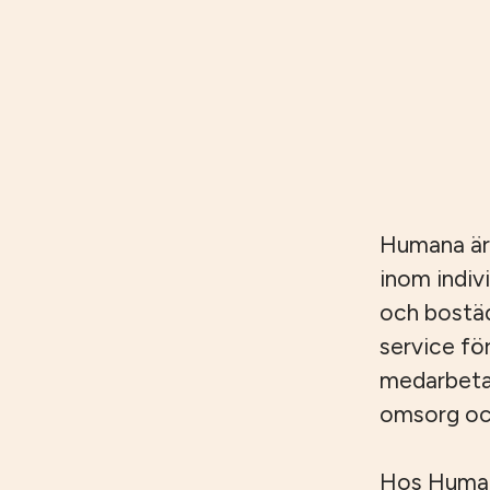
Humana är
inom indiv
och bostäd
service fö
medarbetar
omsorg och
Hos Humana