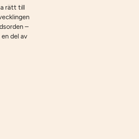
 rätt till
tvecklingen
ndsorden –
 en del av