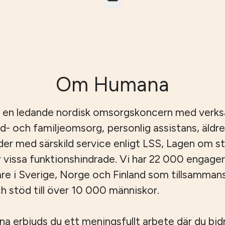
Om Humana
 en ledande nordisk omsorgskoncern med verk
id- och familjeomsorg, personlig assistans, äld
er med särskild service enligt LSS, Lagen om s
r vissa funktionshindrade. Vi har 22 000 engage
e i Sverige, Norge och Finland som tillsamman
 stöd till över 10 000 människor.
 erbjuds du ett meningsfullt arbete där du bidrar