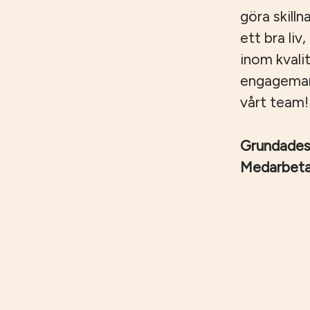
göra skilln
ett bra liv
inom kvali
engagemang,
vårt team!
Grundade
Medarbet