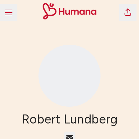
Dela 
KARRIÄRMENY
Robert Lundberg
E-post