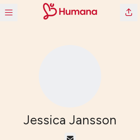
Dela 
KARRIÄRMENY
Jessica Jansson
E-post