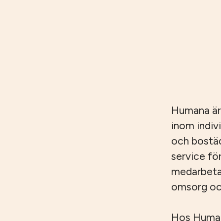
Humana är
inom indiv
och bostäd
service fö
medarbetar
omsorg och
Hos Humana