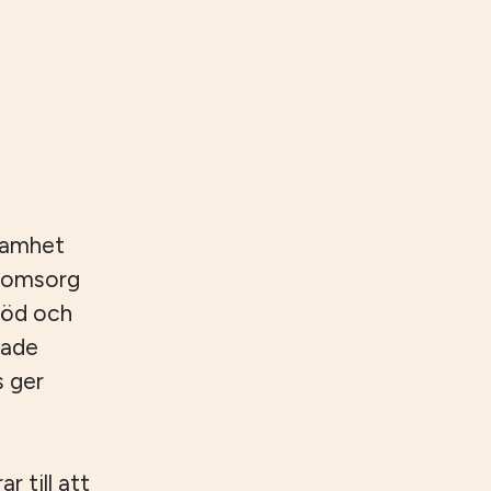
samhet
reomsorg
töd och
rade
s ger
 till att