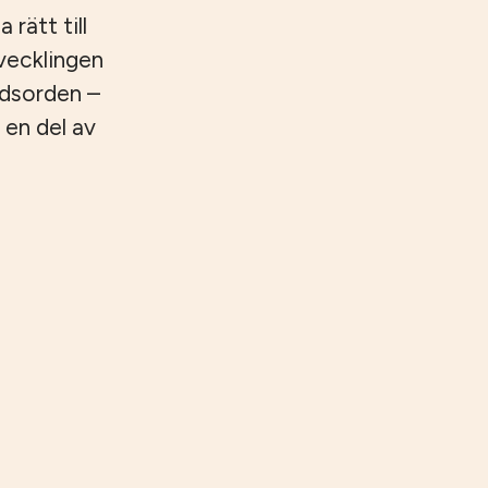
 rätt till
tvecklingen
ndsorden –
 en del av