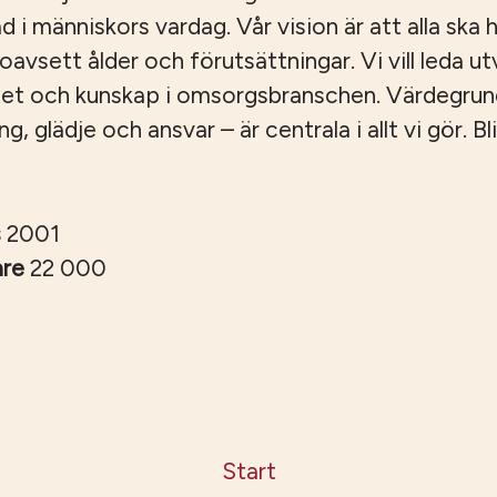
ad i människors vardag. Vår vision är att alla ska ha
, oavsett ålder och förutsättningar. Vi vill leda u
tet och kunskap i omsorgsbranschen. Värdegru
 glädje och ansvar – är centrala i allt vi gör. Bli
s
2001
are
22 000
Start