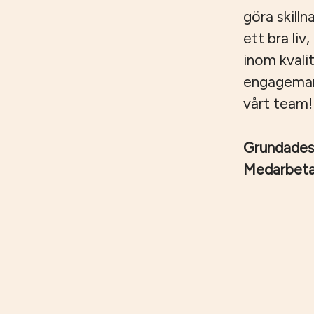
göra skilln
ett bra liv
inom kvali
engagemang,
vårt team!
Grundade
Medarbet