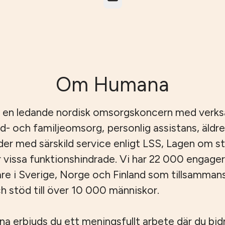
Om Humana
 en ledande nordisk omsorgskoncern med verk
id- och familjeomsorg, personlig assistans, äld
er med särskild service enligt LSS, Lagen om s
r vissa funktionshindrade. Vi har 22 000 engage
e i Sverige, Norge och Finland som tillsamman
 stöd till över 10 000 människor.
 erbjuds du ett meningsfullt arbete där du bidrar