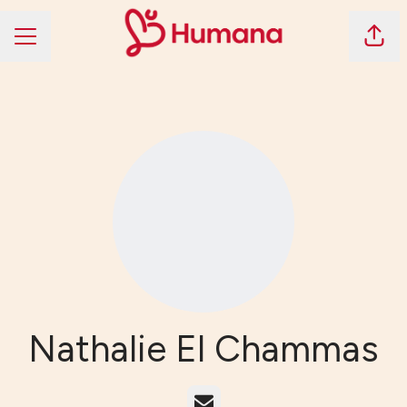
Dela 
KARRIÄRMENY
Nathalie El Chammas
E-post