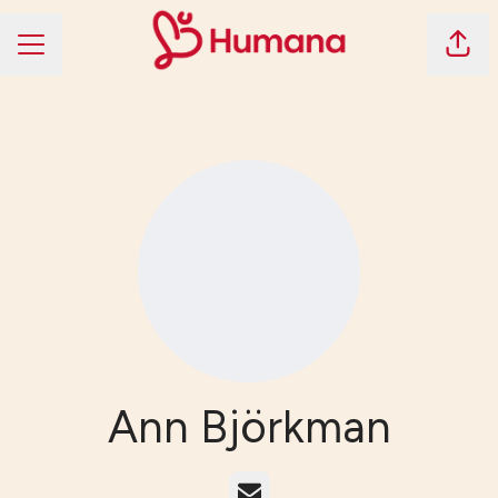
Dela 
KARRIÄRMENY
Ann Björkman
E-post